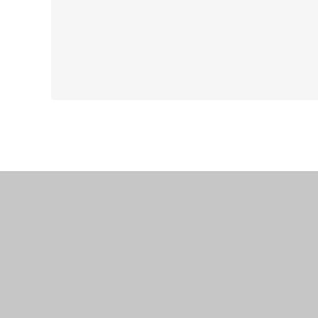
投
稿
ナ
ビ
ゲ
ー
シ
ョ
ン