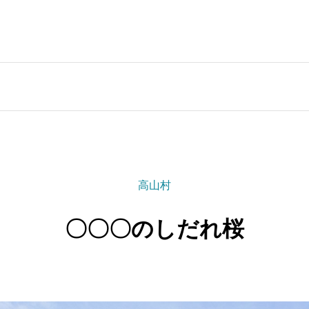
高山村
〇〇〇のしだれ桜