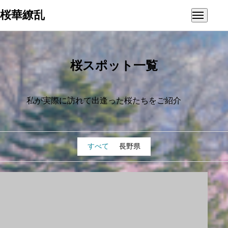
桜華繚乱
HOME
ギャラリー
桜スポット一覧
私が実際に訪れて出逢った桜たちをご紹介
すべて
長野県