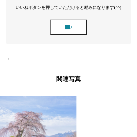
いいねボタンを押していただけると励みになります(^^)
投
稿
ナ
ビ
ゲ
関連写真
ー
シ
ョ
ン